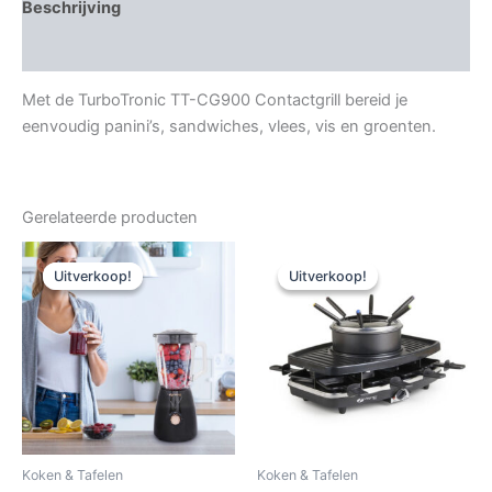
Beschrijving
Aanvullende informatie
Met de TurboTronic TT-CG900 Contactgrill bereid je
eenvoudig panini’s, sandwiches, vlees, vis en groenten.
Gerelateerde producten
Uitverkoop!
Uitverkoop!
Uitverkoop!
Uitverkoop!
Koken & Tafelen
Koken & Tafelen