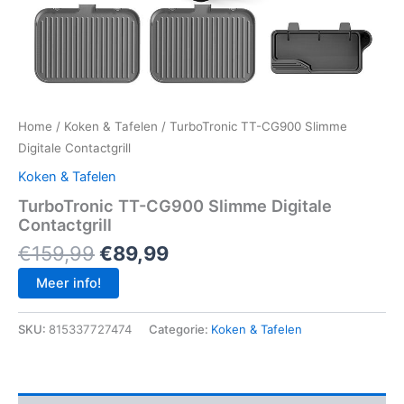
Home
/
Koken & Tafelen
/ TurboTronic TT-CG900 Slimme
Digitale Contactgrill
Koken & Tafelen
TurboTronic TT-CG900 Slimme Digitale
Contactgrill
Oorspronkelijke
Huidige
€
159,99
€
89,99
prijs
prijs
Meer info!
was:
is:
€159,99.
€89,99.
SKU:
815337727474
Categorie:
Koken & Tafelen