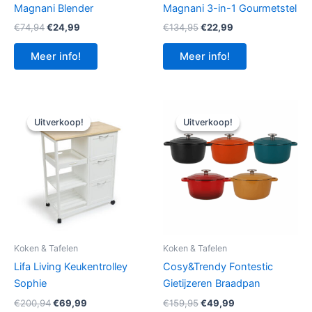
Magnani Blender
Magnani 3-in-1 Gourmetstel
Oorspronkelijke
Huidige
Oorspronkelijke
Huidige
€
74,94
€
24,99
€
134,95
€
22,99
prijs
prijs
prijs
prijs
was:
is:
was:
is:
Meer info!
Meer info!
€74,94.
€24,99.
€134,95.
€22,99.
Uitverkoop!
Uitverkoop!
Uitverkoop!
Uitverkoop!
Koken & Tafelen
Koken & Tafelen
Lifa Living Keukentrolley
Cosy&Trendy Fontestic
Sophie
Gietijzeren Braadpan
Oorspronkelijke
Huidige
Oorspronkelijke
Huidige
€
200,94
€
69,99
€
159,95
€
49,99