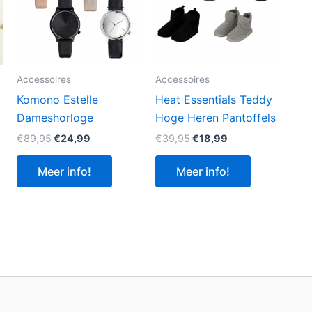
Accessoires
Accessoires
Komono Estelle
Heat Essentials Teddy
Dameshorloge
Hoge Heren Pantoffels
Oorspronkelijke
Huidige
Oorspronkelijke
Huidige
€
89,95
€
24,99
€
39,95
€
18,99
prijs
prijs
prijs
prijs
was:
is:
was:
is:
Meer info!
Meer info!
€89,95.
€24,99.
€39,95.
€18,99.