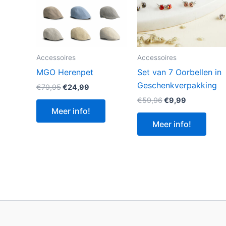
Accessoires
Accessoires
MGO Herenpet
Set van 7 Oorbellen in
Geschenkverpakking
Oorspronkelijke
Huidige
€
79,95
€
24,99
prijs
prijs
Oorspronkelijke
Huidige
€
59,96
€
9,99
was:
is:
prijs
prijs
Meer info!
€79,95.
€24,99.
was:
is:
Meer info!
€59,96.
€9,99.