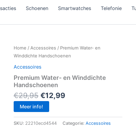
sacties
Schoenen
Smartwatches
Telefonie
Tu
Home
/
Accessoires
/ Premium Water- en
Winddichte Handschoenen
Accessoires
Premium Water- en Winddichte
Handschoenen
Oorspronkelijke
Huidige
€
29,95
€
12,99
prijs
prijs
Meer info!
was:
is:
€29,95.
€12,99.
SKU:
22210ecd4544
Categorie:
Accessoires