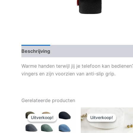
Beschrijving
Aanvullende informatie
Warme handen terwijl jij je telefoon kan bedie
vingers en zijn voorzien van anti-slip grip.
Gerelateerde producten
Uitverkoop!
Uitverkoop!
Uitverkoop!
Uitverkoop!