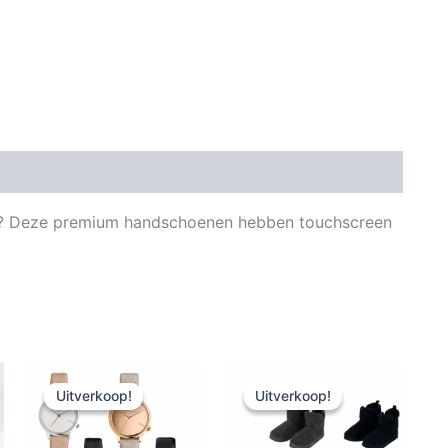
nen? Deze premium handschoenen hebben touchscreen
Uitverkoop!
Uitverkoop!
Uitverkoop!
Uitverkoop!