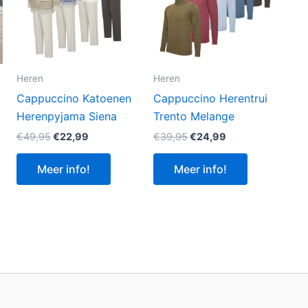
Heren
Heren
Cappuccino Katoenen
Cappuccino Herentrui
Herenpyjama Siena
Trento Melange
Oorspronkelijke
Huidige
Oorspronkelijke
Huidige
€
49,95
€
22,99
€
39,95
€
24,99
prijs
prijs
prijs
prijs
was:
is:
was:
is:
Meer info!
Meer info!
€49,95.
€22,99.
€39,95.
€24,99.