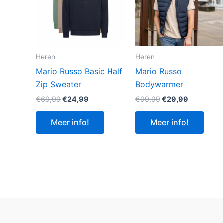
Heren
Heren
Mario Russo Basic Half
Mario Russo
Zip Sweater
Bodywarmer
Oorspronkelijke
Huidige
Oorspronkelijke
Huidige
€
69,99
€
24,99
€
99,99
€
29,99
prijs
prijs
prijs
prijs
was:
is:
was:
is:
Meer info!
Meer info!
€69,99.
€24,99.
€99,99.
€29,99.