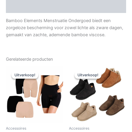
Aanvullende informatie
Bamboo Elements Menstruatie Ondergoed biedt een
zorgeloze bescherming voor zowel lichte als zware dagen,
gemaakt van zachte, ademende bamboe viscose.
Gerelateerde producten
Uitverkoop!
Uitverkoop!
Uitverkoop!
Uitverkoop!
Accessoires
Accessoires