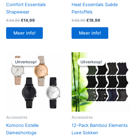
Comfort Essentials
Heat Essentials Suède
Shapewear
Pantoffels
Oorspronkelijke
Huidige
Oorspronkelijke
Huidige
€
34,95
€
14,99
€
49,95
€
19,99
prijs
prijs
prijs
prijs
was:
is:
was:
is:
Meer info!
Meer info!
€34,95.
€14,99.
€49,95.
€19,99.
Uitverkoop!
Uitverkoop!
Uitverkoop!
Uitverkoop!
Accessoires
Accessoires
Komono Estelle
12-Pack Bamboo Elements
Dameshorloge
Luxe Sokken