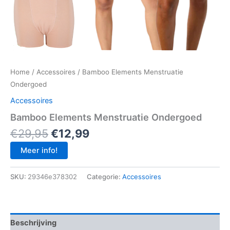
Home
/
Accessoires
/ Bamboo Elements Menstruatie
Ondergoed
Accessoires
Bamboo Elements Menstruatie Ondergoed
Oorspronkelijke
Huidige
€
29,95
€
12,99
prijs
prijs
Meer info!
was:
is:
€29,95.
€12,99.
SKU:
29346e378302
Categorie:
Accessoires
Beschrijving