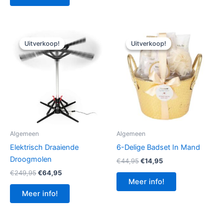
€79,95.
€29,95.
Uitverkoop!
Uitverkoop!
Uitverkoop!
Uitverkoop!
Algemeen
Algemeen
Elektrisch Draaiende
6-Delige Badset In Mand
Droogmolen
Oorspronkelijke
Huidige
€
44,95
€
14,95
prijs
prijs
Oorspronkelijke
Huidige
€
249,95
€
64,95
was:
is:
prijs
prijs
Meer info!
€44,95.
€14,95.
was:
is:
Meer info!
€249,95.
€64,95.