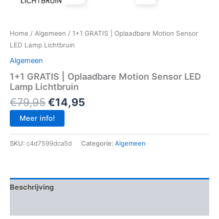
Home
/
Algemeen
/ 1+1 GRATIS | Oplaadbare Motion Sensor
LED Lamp Lichtbruin
Algemeen
1+1 GRATIS | Oplaadbare Motion Sensor LED
Lamp Lichtbruin
Oorspronkelijke
Huidige
€
79,95
€
14,95
prijs
prijs
Meer info!
was:
is:
€79,95.
€14,95.
SKU:
c4d7599dca5d
Categorie:
Algemeen
Beschrijving
Aanvullende informatie