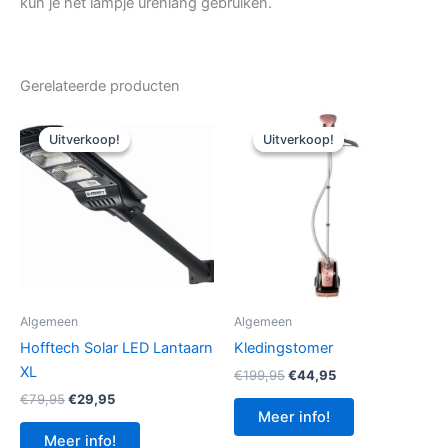
kun je het lampje urenlang gebruiken.
Gerelateerde producten
Uitverkoop!
Uitverkoop!
Uitverkoop!
Uitverkoop!
Algemeen
Algemeen
Hofftech Solar LED Lantaarn
Kledingstomer
XL
Oorspronkelijke
Huidige
€
199,95
€
44,95
prijs
prijs
Oorspronkelijke
Huidige
€
79,95
€
29,95
was:
is:
prijs
prijs
Meer info!
€199,95.
€44,95.
was:
is:
Meer info!